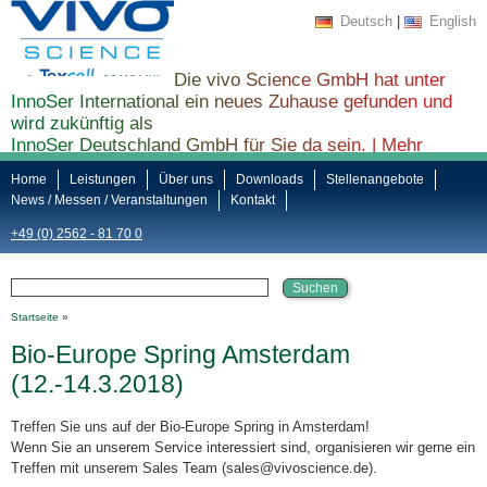
Deutsch
|
English
Die vivo Science GmbH hat unter
InnoSer International ein neues Zuhause gefunden und
wird zukünftig als
InnoSer Deutschland GmbH für Sie da sein. |
Mehr
Informationen finden Sie hier ...
Home
Leistungen
Über uns
Downloads
Stellenangebote
News / Messen / Veranstaltungen
Kontakt
+49 (0) 2562 - 81 70 0
Startseite
»
Bio-Europe Spring Amsterdam
(12.-14.3.2018)
Treffen Sie uns auf der Bio-Europe Spring in Amsterdam!
Wenn Sie an unserem Service interessiert sind, organisieren wir gerne ein
Treffen mit unserem Sales Team (sales@vivoscience.de).