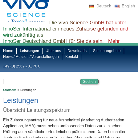
Deutsch
|
English
Die vivo Science GmbH hat unter
InnoSer International ein neues Zuhause gefunden und
wird zukünftig als
InnoSer Deutschland GmbH für Sie da sein. |
Mehr
Informationen finden Sie hier ...
Home
Leistungen
Über uns
Downloads
Stellenangebote
News / Messen / Veranstaltungen
Kontakt
+49 (0) 2562 - 81 70 0
Startseite
» Leistungen
Leistungen
Übersicht Leistungsspektrum
Ein Zulassungsantrag für neue Arzneimittel (Marketing Authorization
Application, MAA) muss neben umfassenden Daten zur klinischen
Prüfung auch sämtliche erforderlichen präklinischen Daten beinhalten.
Zentrale Bestandteile des präklinischen Abschnitts sind Daten zur