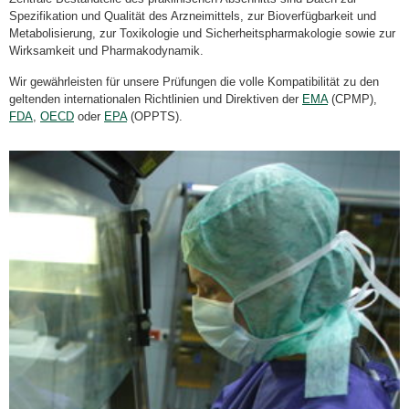
Spezifikation und Qualität des Arzneimittels, zur Bioverfügbarkeit und
Metabolisierung, zur Toxikologie und Sicherheitspharmakologie sowie zur
Wirksamkeit und Pharmakodynamik.
Wir gewährleisten für unsere Prüfungen die volle Kompatibilität zu den
geltenden internationalen Richtlinien und Direktiven der
EMA
(CPMP),
FDA
,
OECD
oder
EPA
(OPPTS).