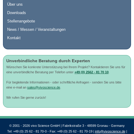
Über uns
Downloads
Stellenangebote
News / Messen / Veranstaltungen
Kontakt
Unverbindliche Beratung durch Experten
Wünschen Sie konkrete Unterstützung bei Ihrem Projekt? Kontaktieren Sie uns für
eine unverbindliche Beratung per Telefon unter
+49 (0) 2562 - 81 70 10
.
Für begleitende Informationen - oder schriftliche Anfragen - senden Sie uns bitte
eine e-mail an
sales@vivoscience.de
.
Wir rufen Sie gerne zurück!
© 2001 - 2026 vivo Science GmbH | Fabrikstraße 3 - 48599 Gronau - Germany
Tel: +49 (0) 25 62 - 81 70-0 - Fax: +49 (0) 25 62 - 81 70-19 |
info@vivoscience.de
|