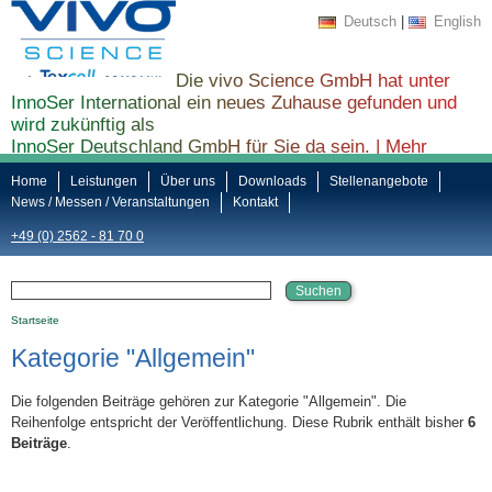
Deutsch
|
English
Die vivo Science GmbH hat unter
InnoSer International ein neues Zuhause gefunden und
wird zukünftig als
InnoSer Deutschland GmbH für Sie da sein. |
Mehr
Informationen finden Sie hier ...
Home
Leistungen
Über uns
Downloads
Stellenangebote
News / Messen / Veranstaltungen
Kontakt
+49 (0) 2562 - 81 70 0
Startseite
Kategorie "Allgemein"
Die folgenden Beiträge gehören zur Kategorie "Allgemein". Die
Reihenfolge entspricht der Veröffentlichung. Diese Rubrik enthält bisher
6
Beiträge
.