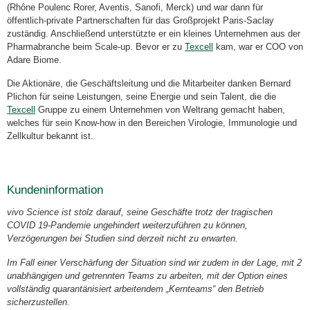
(Rhône Poulenc Rorer, Aventis, Sanofi, Merck) und war dann für
öffentlich-private Partnerschaften für das Großprojekt Paris-Saclay
zuständig. Anschließend unterstützte er ein kleines Unternehmen aus der
Pharmabranche beim Scale-up. Bevor er zu
Texcell
kam, war er COO von
Adare Biome.
Die Aktionäre, die Geschäftsleitung und die Mitarbeiter danken Bernard
Plichon für seine Leistungen, seine Energie und sein Talent, die die
Texcell
Gruppe zu einem Unternehmen von Weltrang gemacht haben,
welches für sein Know-how in den Bereichen Virologie, Immunologie und
Zellkultur bekannt ist.
Kundeninformation
vivo Science ist stolz darauf, seine Geschäfte trotz der tragischen
COVID 19-Pandemie ungehindert weiterzuführen zu können,
Verzögerungen bei Studien sind derzeit nicht zu erwarten.
Im Fall einer Verschärfung der Situation sind wir zudem in der Lage, mit 2
unabhängigen und getrennten Teams zu arbeiten, mit der Option eines
vollständig quarantänisiert arbeitendem „Kernteams“ den Betrieb
sicherzustellen.