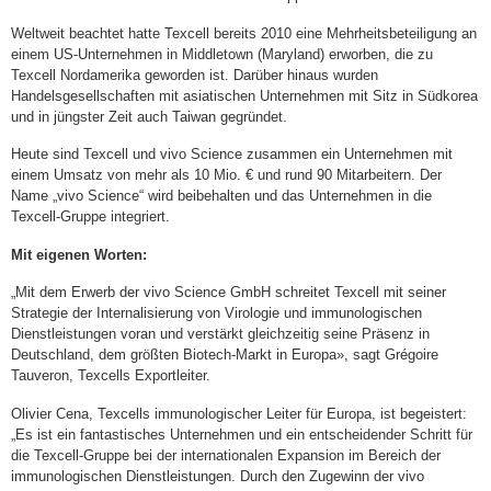
Weltweit beachtet hatte Texcell bereits 2010 eine Mehrheitsbeteiligung an
einem US-Unternehmen in Middletown (Maryland) erworben, die zu
Texcell Nordamerika geworden ist. Darüber hinaus wurden
Handelsgesellschaften mit asiatischen Unternehmen mit Sitz in Südkorea
und in jüngster Zeit auch Taiwan gegründet.
Heute sind Texcell und vivo Science zusammen ein Unternehmen mit
einem Umsatz von mehr als 10 Mio. € und rund 90 Mitarbeitern. Der
Name „vivo Science“ wird beibehalten und das Unternehmen in die
Texcell-Gruppe integriert.
Mit eigenen Worten:
„Mit dem Erwerb der vivo Science GmbH schreitet Texcell mit seiner
Strategie der Internalisierung von Virologie und immunologischen
Dienstleistungen voran und verstärkt gleichzeitig seine Präsenz in
Deutschland, dem größten Biotech-Markt in Europa», sagt Grégoire
Tauveron, Texcells Exportleiter.
Olivier Cena, Texcells immunologischer Leiter für Europa, ist begeistert:
„Es ist ein fantastisches Unternehmen und ein entscheidender Schritt für
die Texcell-Gruppe bei der internationalen Expansion im Bereich der
immunologischen Dienstleistungen. Durch den Zugewinn der vivo