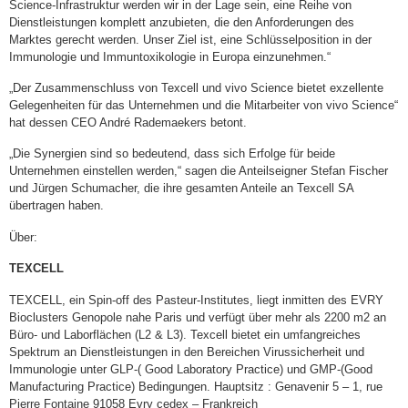
Science-Infrastruktur werden wir in der Lage sein, eine Reihe von
Dienstleistungen komplett anzubieten, die den Anforderungen des
Marktes gerecht werden. Unser Ziel ist, eine Schlüsselposition in der
Immunologie und Immuntoxikologie in Europa einzunehmen.“
„Der Zusammenschluss von Texcell und vivo Science bietet exzellente
Gelegenheiten für das Unternehmen und die Mitarbeiter von vivo Science“
hat dessen CEO André Rademaekers betont.
„Die Synergien sind so bedeutend, dass sich Erfolge für beide
Unternehmen einstellen werden,“ sagen die Anteilseigner Stefan Fischer
und Jürgen Schumacher, die ihre gesamten Anteile an Texcell SA
übertragen haben.
Über:
TEXCELL
TEXCELL, ein Spin-off des Pasteur-Institutes, liegt inmitten des EVRY
Bioclusters Genopole nahe Paris und verfügt über mehr als 2200 m2 an
Büro- und Laborflächen (L2 & L3). Texcell bietet ein umfangreiches
Spektrum an Dienstleistungen in den Bereichen Virussicherheit und
Immunologie unter GLP-( Good Laboratory Practice) und GMP-(Good
Manufacturing Practice) Bedingungen. Hauptsitz : Genavenir 5 – 1, rue
Pierre Fontaine 91058 Evry cedex – Frankreich