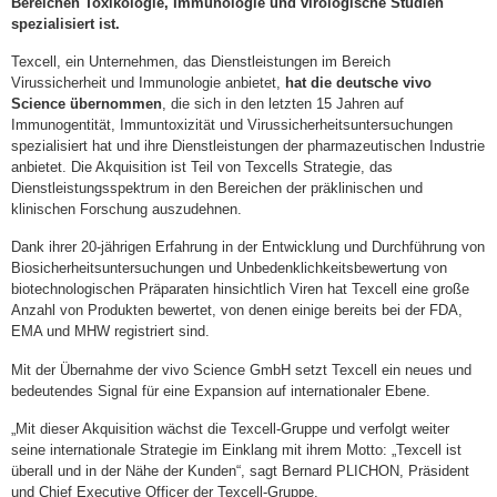
Bereichen Toxikologie, Immunologie und virologische Studien
spezialisiert ist.
Texcell, ein Unternehmen, das Dienstleistungen im Bereich
Virussicherheit und Immunologie anbietet,
hat die deutsche vivo
Science übernommen
, die sich in den letzten 15 Jahren auf
Immunogentität, Immuntoxizität und Virussicherheitsuntersuchungen
spezialisiert hat und ihre Dienstleistungen der pharmazeutischen Industrie
anbietet. Die Akquisition ist Teil von Texcells Strategie, das
Dienstleistungsspektrum in den Bereichen der präklinischen und
klinischen Forschung auszudehnen.
Dank ihrer 20-jährigen Erfahrung in der Entwicklung und Durchführung von
Biosicherheitsuntersuchungen und Unbedenklichkeitsbewertung von
biotechnologischen Präparaten hinsichtlich Viren hat Texcell eine große
Anzahl von Produkten bewertet, von denen einige bereits bei der FDA,
EMA und MHW registriert sind.
Mit der Übernahme der vivo Science GmbH setzt Texcell ein neues und
bedeutendes Signal für eine Expansion auf internationaler Ebene.
„Mit dieser Akquisition wächst die Texcell-Gruppe und verfolgt weiter
seine internationale Strategie im Einklang mit ihrem Motto: „Texcell ist
überall und in der Nähe der Kunden“, sagt Bernard PLICHON, Präsident
und Chief Executive Officer der Texcell-Gruppe.