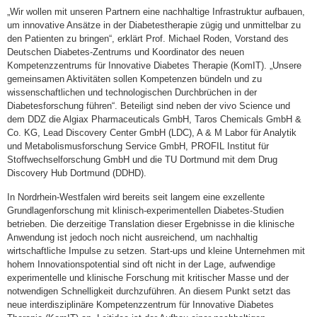
„Wir wollen mit unseren Partnern eine nachhaltige Infrastruktur aufbauen,
um innovative Ansätze in der Diabetestherapie zügig und unmittelbar zu
den Patienten zu bringen“, erklärt Prof. Michael Roden, Vorstand des
Deutschen Diabetes-Zentrums und Koordinator des neuen
Kompetenzzentrums für Innovative Diabetes Therapie (KomIT). „Unsere
gemeinsamen Aktivitäten sollen Kompetenzen bündeln und zu
wissenschaftlichen und technologischen Durchbrüchen in der
Diabetesforschung führen“. Beteiligt sind neben der vivo Science und
dem DDZ die Algiax Pharmaceuticals GmbH, Taros Chemicals GmbH &
Co. KG, Lead Discovery Center GmbH (LDC), A & M Labor für Analytik
und Metabolismusforschung Service GmbH, PROFIL Institut für
Stoffwechselforschung GmbH und die TU Dortmund mit dem Drug
Discovery Hub Dortmund (DDHD).
In Nordrhein-Westfalen wird bereits seit langem eine exzellente
Grundlagenforschung mit klinisch-experimentellen Diabetes-Studien
betrieben. Die derzeitige Translation dieser Ergebnisse in die klinische
Anwendung ist jedoch noch nicht ausreichend, um nachhaltig
wirtschaftliche Impulse zu setzen. Start-ups und kleine Unternehmen mit
hohem Innovationspotential sind oft nicht in der Lage, aufwendige
experimentelle und klinische Forschung mit kritischer Masse und der
notwendigen Schnelligkeit durchzuführen. An diesem Punkt setzt das
neue interdisziplinäre Kompetenzzentrum für Innovative Diabetes