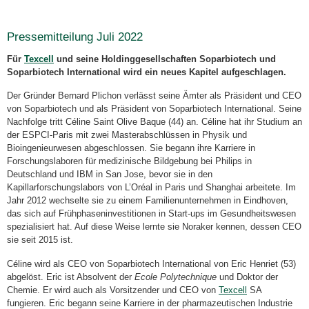
Pressemitteilung Juli 2022
Für
Texcell
und seine Holdinggesellschaften Soparbiotech und
Soparbiotech International wird ein neues Kapitel aufgeschlagen.
Der Gründer Bernard Plichon verlässt seine Ämter als Präsident und CEO
von Soparbiotech und als Präsident von Soparbiotech International. Seine
Nachfolge tritt Céline Saint Olive Baque (44) an. Céline hat ihr Studium an
der ESPCI-Paris mit zwei Masterabschlüssen in Physik und
Bioingenieurwesen abgeschlossen. Sie begann ihre Karriere in
Forschungslaboren für medizinische Bildgebung bei Philips in
Deutschland und IBM in San Jose, bevor sie in den
Kapillarforschungslabors von L’Oréal in Paris und Shanghai arbeitete. Im
Jahr 2012 wechselte sie zu einem Familienunternehmen in Eindhoven,
das sich auf Frühphaseninvestitionen in Start-ups im Gesundheitswesen
spezialisiert hat. Auf diese Weise lernte sie Noraker kennen, dessen CEO
sie seit 2015 ist.
Céline wird als CEO von Soparbiotech International von Eric Henriet (53)
abgelöst. Eric ist Absolvent der
Ecole Polytechnique
und Doktor der
Chemie. Er wird auch als Vorsitzender und CEO von
Texcell
SA
fungieren. Eric begann seine Karriere in der pharmazeutischen Industrie