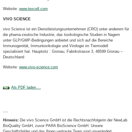
Website:
www.texcell.com
VIVO SCIENCE
vivo Science ist ein Dienstleistungsunternehmen (CRO) unter anderem für
die phama-zeutische Industrie, das toxikologische Studien in Nagern
unter GLP/GMP-Bedingungen anbietet und sich auf die Bereiche
Immunogenität, Immuntoxikologie und Virologie im Tiermodell
spezialisiert hat. Hauptsitz : Gronau, Fabrikstrasse 3, 48599 Gronau –
Deutschland
Website:
www.vivo-science.com
Als PDF laden….
…
Hinweis:
Die vivo Science GmbH ist die Rechtsnachfolgerin der NewLab
BioQuality GmbH, zuvor PARA BioScience GmbH. Unsere
Geschäftsfelder und das Ihnen vertraute Team sind unverändert.