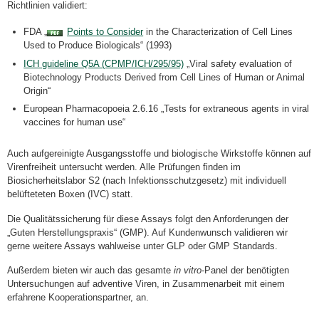
Richtlinien validiert:
FDA „
Points to Consider
in the Characterization of Cell Lines
Used to Produce Biologicals“ (1993)
ICH guideline Q5A (CPMP/ICH/295/95)
„Viral safety evaluation of
Biotechnology Products Derived from Cell Lines of Human or Animal
Origin“
European Pharmacopoeia 2.6.16 „Tests for extraneous agents in viral
vaccines for human use“
Auch aufgereinigte Ausgangsstoffe und biologische Wirkstoffe können auf
Virenfreiheit untersucht werden. Alle Prüfungen finden im
Biosicherheitslabor S2 (nach Infektionsschutzgesetz) mit individuell
belüfteteten Boxen (IVC) statt.
Die Qualitätssicherung für diese Assays folgt den Anforderungen der
„Guten Herstellungspraxis“ (GMP). Auf Kundenwunsch validieren wir
gerne weitere Assays wahlweise unter GLP oder GMP Standards.
Außerdem bieten wir auch das gesamte
in vitro-
Panel der benötigten
Untersuchungen auf adventive Viren, in Zusammenarbeit mit einem
erfahrene Kooperationspartner, an.