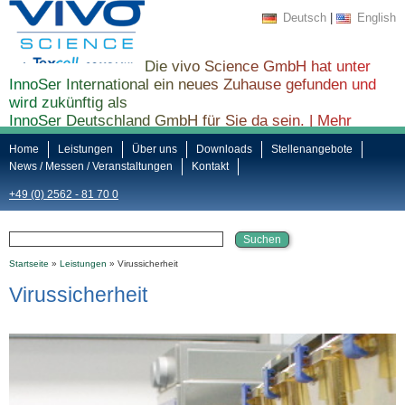
Deutsch
|
English
Die vivo Science GmbH hat unter
InnoSer International ein neues Zuhause gefunden und
wird zukünftig als
InnoSer Deutschland GmbH für Sie da sein. |
Mehr
Informationen finden Sie hier ...
Home
Leistungen
Über uns
Downloads
Stellenangebote
News / Messen / Veranstaltungen
Kontakt
+49 (0) 2562 - 81 70 0
Startseite
»
Leistungen
» Virussicherheit
Virussicherheit