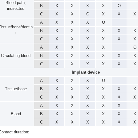
Blood path,
B
X
X
X
X
O
indirected
C
X
X
O
X
X
X
A
X
X
X
O
Tissue/bone/dentin
B
X
X
X
X
X
X
+
C
X
X
X
X
X
X
A
X
X
X
X
O
Circulating blood
B
X
X
X
X
X
X
C
X
X
X
X
X
X
Implant device
A
X
X
X
O
Tissue/bone
B
X
X
X
X
X
X
C
X
X
X
X
X
X
A
X
X
X
X
X
Blood
B
X
X
X
X
X
X
C
X
X
X
X
X
X
Contact duration: