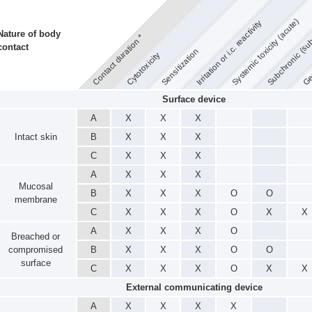
Subchronic (suba
Systemic toxicity (acute)
Irritation or i.c. reactivity
Nature of body
Contact duration *
contact
Sensitization
Gen
Cytotoxicity
Surface device
A
X
X
X
Intact skin
B
X
X
X
C
X
X
X
A
X
X
X
Mucosal
B
X
X
X
O
O
membrane
C
X
X
X
O
X
X
A
X
X
X
O
Breached or
compromised
B
X
X
X
O
O
surface
C
X
X
X
O
X
X
External communicating device
A
X
X
X
X