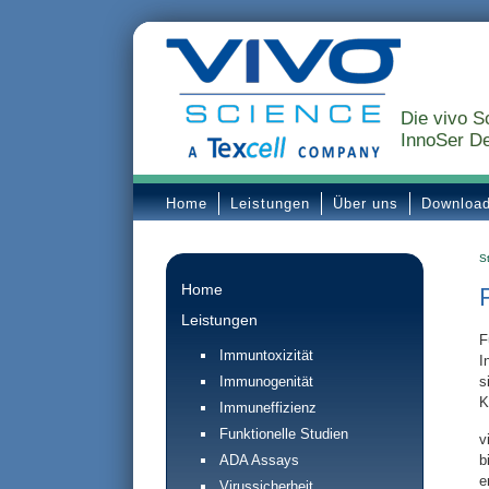
Die vivo S
InnoSer De
Home
Leistungen
Über uns
Downloa
St
Home
Leistungen
F
Immuntoxizität
I
s
Immunogenität
K
Immuneffizienz
Funktionelle Studien
v
ADA Assays
b
e
Virussicherheit