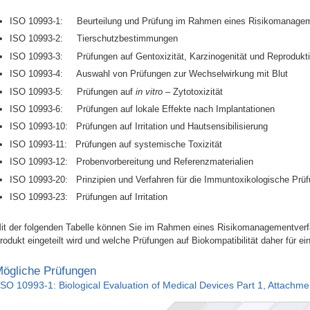
ISO 10993-1: Beurteilung und Prüfung im Rahmen eines Risikomanagem
ISO 10993-2: Tierschutzbestimmungen
ISO 10993-3: Prüfungen auf Gentoxizität, Karzinogenität und Reproduktio
ISO 10993-4: Auswahl von Prüfungen zur Wechselwirkung mit Blut
ISO 10993-5: Prüfungen auf
in vitro
– Zytotoxizität
ISO 10993-6: Prüfungen auf lokale Effekte nach Implantationen
ISO 10993-10: Prüfungen auf Irritation und Hautsensibilisierung
ISO 10993-11: Prüfungen auf systemische Toxizität
ISO 10993-12: Probenvorbereitung und Referenzmaterialien
ISO 10993-20: Prinzipien und Verfahren für die Immuntoxikologische Prü
ISO 10993-23: Prüfungen auf Irritation
it der folgenden Tabelle können Sie im Rahmen eines Risikomanagementverfa
rodukt eingeteilt wird und welche Prüfungen auf Biokompatibilität daher für e
ögliche Prüfungen
ISO 10993-1: Biological Evaluation of Medical Devices Part 1, Attachme