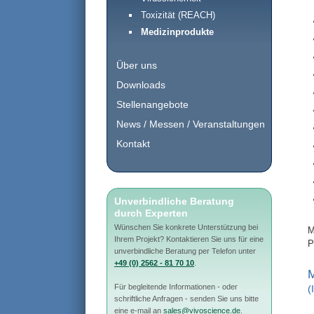
Toxizität (REACH)
Medizinprodukte
Über uns
Downloads
Stellenangebote
News / Messen / Veranstaltungen
Kontakt
Unverbindliche Beratung
durch Experten
Wünschen Sie konkrete Unterstützung bei
M
Ihrem Projekt? Kontaktieren Sie uns für eine
P
unverbindliche Beratung per Telefon unter
+49 (0) 2562 - 81 70 10
.
M
Für begleitende Informationen - oder
(
schriftliche Anfragen - senden Sie uns bitte
eine e-mail an
sales@vivoscience.de
.