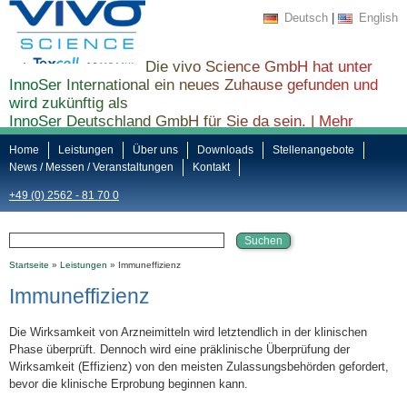
Deutsch
|
English
Die vivo Science GmbH hat unter
InnoSer International ein neues Zuhause gefunden und
wird zukünftig als
InnoSer Deutschland GmbH für Sie da sein. |
Mehr
Informationen finden Sie hier ...
Home
Leistungen
Über uns
Downloads
Stellenangebote
News / Messen / Veranstaltungen
Kontakt
+49 (0) 2562 - 81 70 0
Startseite
»
Leistungen
» Immuneffizienz
Immuneffizienz
Die Wirksamkeit von Arzneimitteln wird letztendlich in der klinischen
Phase überprüft. Dennoch wird eine präklinische Überprüfung der
Wirksamkeit (Effizienz) von den meisten Zulassungsbehörden gefordert,
bevor die klinische Erprobung beginnen kann.