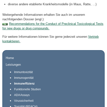
diverse andere etablierte Krankheitsmodelle (in Maus, Ratte, …)
Weitergehende Informationen erhalten Sie auch im unserem
nachfolgenden Dossier (engl.):
Recommendations for the Conduct of Preclinical Toxicological Tests
for new drugs or drug compounds.
Für weitere Informationen können Sie gerne jederzeit unseren
Vertrieb
kontaktieren
.
Home
Leistungen
Immuntoxizität
Immunogenität
Immuneffizienz
Funktionelle Studien
ADA Assays
Virussicherheit
Toxizität (REACH)