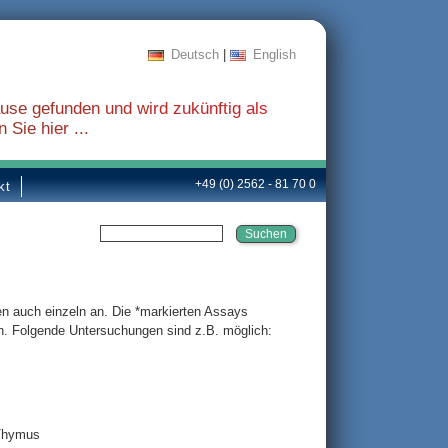
Deutsch
|
English
use gefunden und wird zukünftig als
 Sie hier ...
+49 (0) 2562 - 81 70 0
kt
en auch einzeln an. Die *markierten Assays
n. Folgende Untersuchungen sind z.B. möglich:
 Thymus