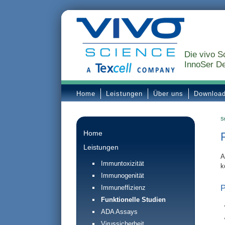
Die vivo S
InnoSer De
Home
Leistungen
Über uns
Downloa
St
Home
Leistungen
A
Immuntoxizität
k
Immunogenität
P
Immuneffizienz
Funktionelle Studien
ADA Assays
Virussicherheit