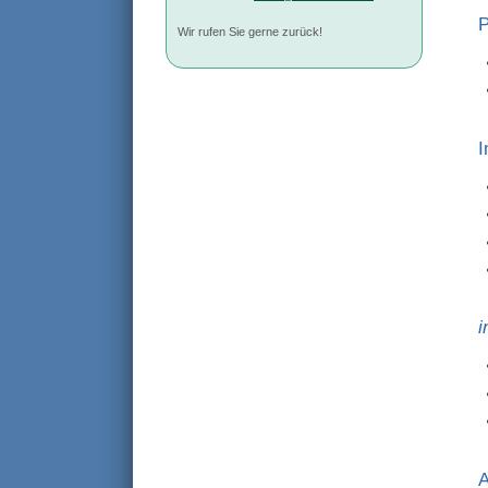
P
Wir rufen Sie gerne zurück!
I
i
A