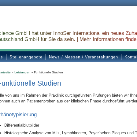
cience GmbH hat unter InnoSer International ein neues Zuha
utschland GmbH für Sie da sein. |
Mehr Informationen finden
ds
Stellenangebote
News / Messen / Veranstaltungen
Konta
artseite
»
Leistungen
» Funktionelle Studien
Funktionelle Studien
lle von uns im Rahmen der Präklinik durchgeführten Prüfungen bieten wir Ihn
önnen auch an Patientenproben aus der klinischen Phase durchgeführt werde
hänotypisierung
Differentialblutbilder
Histologische Analyse von Milz, Lymphknoten, Peyer’schen Plaques und