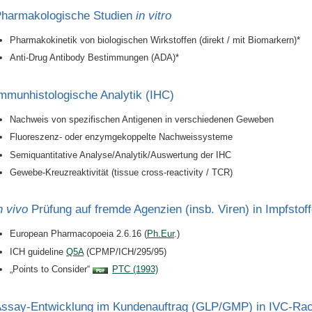
harmakologische Studien
in vitro
Pharmakokinetik von biologischen Wirkstoffen (direkt / mit Biomarkern)*
Anti-Drug Antibody Bestimmungen (ADA)*
mmunhistologische Analytik (IHC)
Nachweis von spezifischen Antigenen in verschiedenen Geweben
Fluoreszenz- oder enzymgekoppelte Nachweissysteme
Semiquantitative Analyse/Analytik/Auswertung der IHC
Gewebe-Kreuzreaktivität (tissue cross-reactivity / TCR)
n vivo
Prüfung auf fremde Agenzien (insb. Viren) in Impfsto
European Pharmacopoeia 2.6.16 (
Ph.Eur
.)
ICH guideline
Q5A
(CPMP/ICH/295/95)
„Points to Consider“
PTC (1993)
ssay-Entwicklung im Kundenauftrag (GLP/GMP) in IVC-Rac