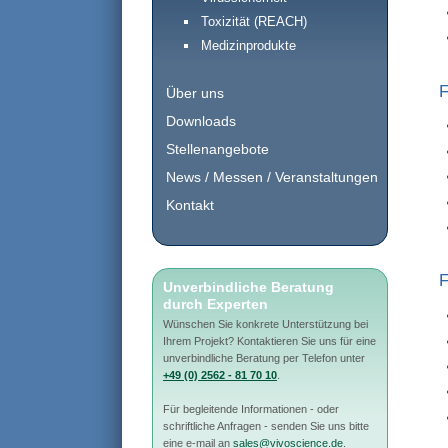
Toxizität (REACH)
Medizinprodukte
F
Über uns
Downloads
Stellenangebote
News / Messen / Veranstaltungen
Kontakt
F
Unverbindliche Beratung
durch Experten
Wünschen Sie konkrete Unterstützung bei
Ihrem Projekt? Kontaktieren Sie uns für eine
unverbindliche Beratung per Telefon unter
+49 (0) 2562 - 81 70 10
.
Für begleitende Informationen - oder
schriftliche Anfragen - senden Sie uns bitte
eine e-mail an
sales@vivoscience.de
.